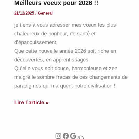
Meilleurs voeux pour 2026 !!
21/12/2025
/
General
je tiens à vous adresser mes vœux les plus
chaleureux de bonheur, de santé et
d’épanouissement.
Que cette nouvelle année 2026 soit riche en
découvertes, en apprentissages.
Qu’elle vous soit douce, harmonieuse et zen
malgré le sombre fracas de ces changements de
paradigmes qui marquent notre civilisation !
Meilleurs
Lire l’article »
voeux
pour
2026
Instagram
Facebook
Google
!!
WhatsApp