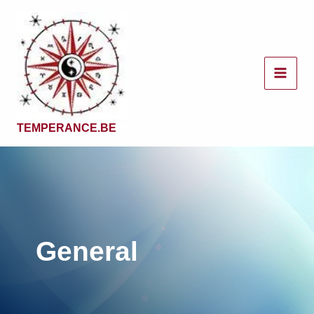
Aller
au
contenu
TEMPERANCE.BE
General